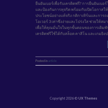
ยืนยันเบอร์เพื่อรับเครดิตฟรี? การยืนยัน
และป้องกันการทุจริต พร้อมกับเปิดโอกาสให้สม
ประโยชน์อย่างแท้จริง กติกาเทิร์นและการถอ
โอเวอร์ 3 เท่าซึ่งง่ายและโปร่งใส ช่วยให้ส
เพื่อให้คุณมั่นใจในทุกขั้นตอนของการเดิมพ
เครดิตฟรีใช้ได้กับสล็อต คาสิโน และเกมยิงปล
Posted in
article
Copyright 2026 ©
UX Themes