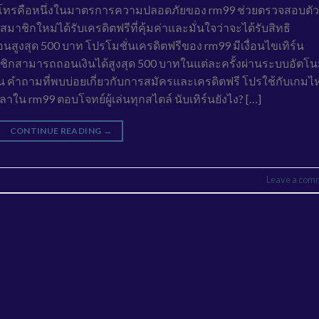
เบอร์โทรคือหนึ่งในมาตรการความปลอดภัยของ rm99 ช่วยตรวจสอบตั
าชิกใหม่ได้รับเครดิตฟรีที่คุ้มค่าและมั่นใจว่าจะได้รับสิทธิ
นสูงสุด 500 บาท โปรโมชั่นเครดิตฟรีของ rm99 มีเงื่อนไขเทิร์น
มาชิกสามารถถอนเงินได้สูงสุด 500 บาทในแต่ละครั้งผ่านระบบอัตโนม
ัน คำถามที่พบบ่อยเกี่ยวกับการสมัครและเครดิตฟรี โปรใช้กับเกมไ
าใน rm99 ตอบโจทย์ผู้เล่นทุกสไตล์ นับเทิร์นยังไง? […]
CONTINUE READING
→
Leave a com